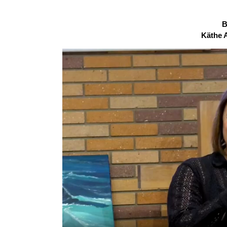
B
Käthe 