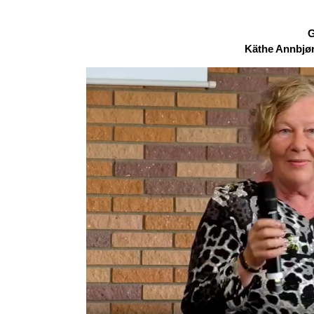
G
Käthe Annbjør