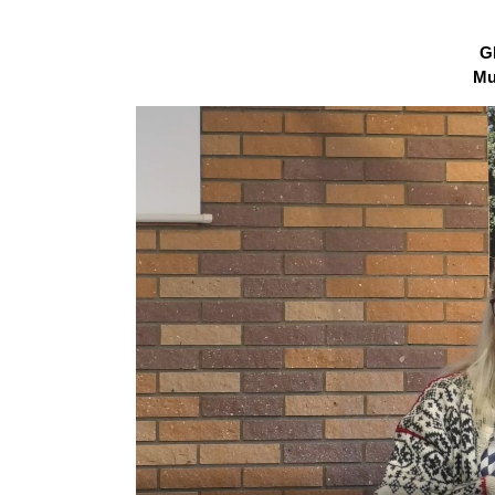
Gl
Mu