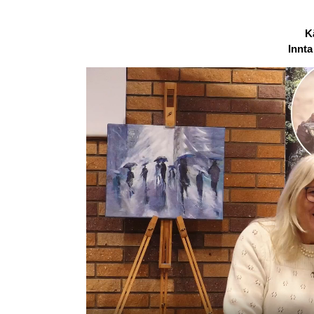
K
Innta