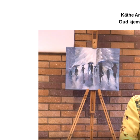
Käthe An
Gud kjemp